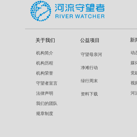
新
关于我们
公益项目
动
机构简介
守望母亲河
媒
机构历程
净滩行动
党
机构荣誉
绿行周末
视
守望者宣言
河
法律声明
资料下载
我们的团队
规章制度