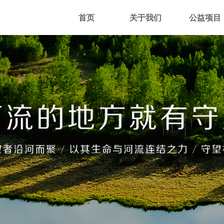
首页
关于我们
公益项目