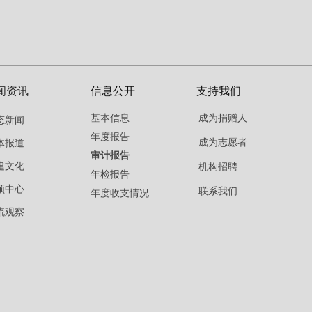
闻资讯
信息公开
支持我们
基本信息
成为捐赠人
态新闻
年度报告
成为志愿者
体报道
审计报告
建文化
机构招聘
年检报告
频中心
联系我们
年度收支情况
流观察