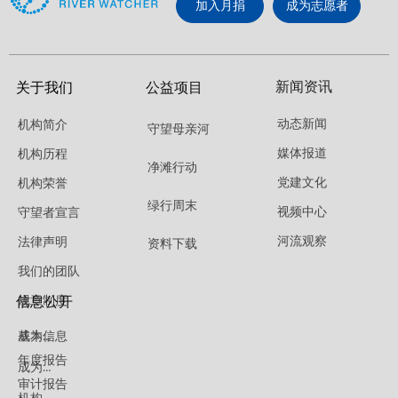
加入月捐
成为志愿者
新闻资讯
关于我们
公益项目
动态新闻
机构简介
守望母亲河
媒体报道
机构历程
净滩行动
党建文化
机构荣誉
绿行周末
视频中心
守望者宣言
河流观察
法律声明
资料下载
我们的团队
信息公开
规章制度
成为捐赠人
基本信息
年度报告
成为志愿者
审计报告