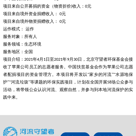
项目来自公开募捐的资金（物资折价
收入：
元
)
0
项目来自境外资金捐赠收入：
元
0
项目来自境外物资捐赠收入：
元
0
运作模式：
运作
服务对象：所有人
服务领域：生态环境
服务地区：全国
项目介绍：
年
月
日至
年
月
日，北京守望者环保基金会接
2021
4
1
2021
9
30
收了苹果公司员工的志愿者服务。中国扶贫基金会作为苹果公司志愿
者配捐项目的资金管理方。本项目将开发以“家乡的河流”“水源地保
护”“河流垃圾”等课题的环保实践项目，计划在全国开展
场公众参与
58
活动，将带领公众认识河流、观察自然，并参与到本地河流保护的实
践中来。