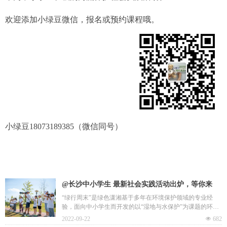
欢迎添加小绿豆微信，报名或预约课程哦。
小绿豆18073189385（微信同号）
@长沙中小学生 最新社会实践活动出炉，等你来
约！
“绿行周末”是绿色潇湘基于多年在环境保护领域的专业经
验，面向中小学生而开发的以“湿地与水保护”为课题的环保
实践项目，将带领青少年认识湿地、观察自然，并参与到本
2022-09-22
넶
682
地湿地与水保护的实践中来。