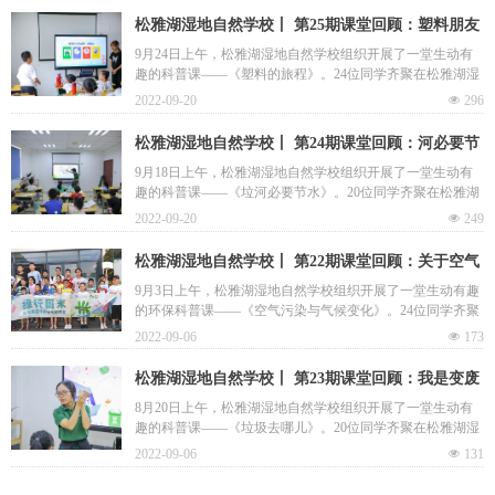
松雅湖湿地自然学校丨 第25期课堂回顾：塑料朋友
的旅行
9月24日上午，松雅湖湿地自然学校组织开展了一堂生动有
趣的科普课——《塑料的旅程》。24位同学齐聚在松雅湖湿
2022-09-20
넶
296
松雅湖湿地自然学校丨 第24期课堂回顾：河必要节
水
9月18日上午，松雅湖湿地自然学校组织开展了一堂生动有
趣的科普课——《垃河必要节水》。20位同学齐聚在松雅湖
2022-09-20
넶
249
松雅湖湿地自然学校丨 第22期课堂回顾：关于空气
质量与气候变化那些事儿
9月3日上午，松雅湖湿地自然学校组织开展了一堂生动有趣
的环保科普课——《空气污染与气候变化》。24位同学齐聚
2022-09-06
넶
173
松雅湖湿地自然学校丨 第23期课堂回顾：我是变废
为宝小能手
8月20日上午，松雅湖湿地自然学校组织开展了一堂生动有
趣的科普课——《垃圾去哪儿》。20位同学齐聚在松雅湖湿
2022-09-06
넶
131