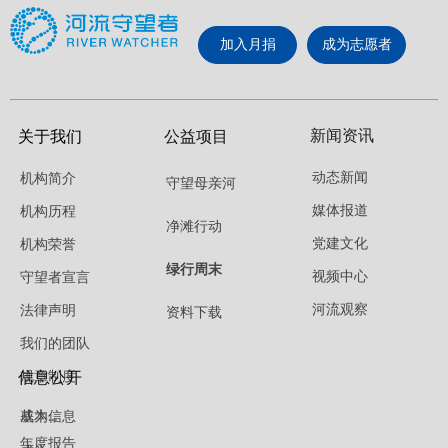
加入月捐
成为志愿者
新闻资讯
关于我们
公益项目
动态新闻
机构简介
守望母亲河
媒体报道
机构历程
净滩行动
党建文化
机构荣誉
绿行周末
视频中心
守望者宣言
河流观察
法律声明
资料下载
我们的团队
信息公开
规章制度
成为捐赠人
基本信息
年度报告